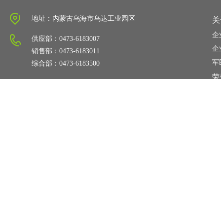
地址：内蒙古乌海市乌达工业园区
关
企
供应部：0473-6183007
企
销售部：0473-6183011
军
综合部：0473-6183500
荣
信
zonghebu@dongyuantech.net
©2008内蒙古东源科技集团有限