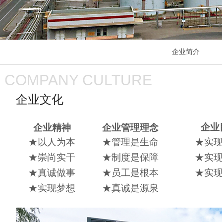
企业简介
COMPANY CULTURE
企业文化
企业
企业精神
企业管理理念
★
以人为本
★
管理是生命
★
实
★
崇尚实干
★
制度是保障
★
实
★
真诚做事
★
员工是根本
★
实
★实现梦想
★真诚是源泉